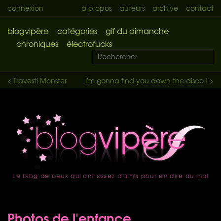
connexion
à propos
auteurs
archive
contact
blogvipère
catégories
gif du dimanche
chroniques
électrofucks
< Travesti Monster
I'm gonna find you down the disco ! >
Le blog de ceux qui ont assez d'amis pour en dire du mal
accueil
Photos de l'enfance