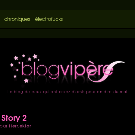
chroniques
électrofucks
Le blog de ceux qui ont assez d'amis pour en dire du mal
accueil
 Story 2
Herr.ektor
par