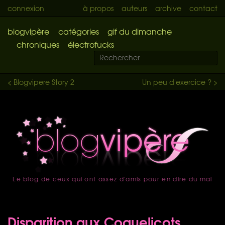
connexion
à propos
auteurs
archive
contact
blogvipère
catégories
gif du dimanche
chroniques
électrofucks
< Blogvipere Story 2
Un peu d'exercice ? >
Le blog de ceux qui ont assez d'amis pour en dire du mal
accueil
Disparition aux Coquelicots…