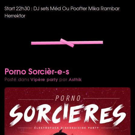
Start 22h30 : DJ sets Méd Ou Poofter Mika Rambar
Herrektor
Porno Sorcièr-e-s
Vipère party
Asthik
Posté dans
par