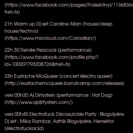
(https://www.facebook.com/pages/FraiseVinyl/1136836
fref=ts)
21h Warm up Dj set Caroline Allan (house/deep
house/techno)
(https://www.mixcloud.com/Caroallan/)
22h 30 Renée Peacock (performance)
(https://www.facebook.com/profile.php?
id=100007793208726&fref=ts)
23h Eustache McQueer​ (concert électro queer)
(http://eustachemcqueer.bandcamp.com/releases)
vers 00h30 Aj Dirtystein (performance : Hot Dog)
(http://www.ajdirtystein.com/)
vers 00h45 Electrofuck Discosuicide Party : Blogvipère
Dj set : Mika Rambar, Asthik Blogvipère, Herrektor
(électrofuckacid)