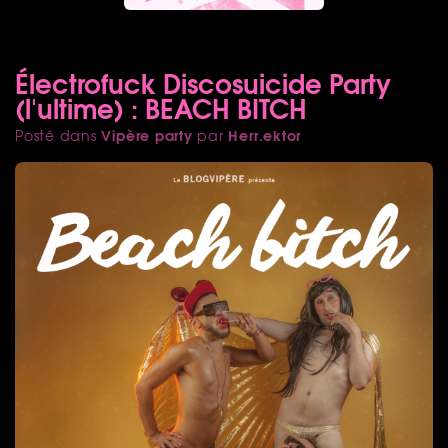
Électrofuck Discosuicide Party
(l'ultime) : BEACH BITCH
Vipère party
Herr.ektor
Posté dans
par