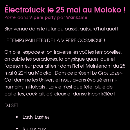
Électrofuck le 25 mai au Moloko !
Vipère party
Wank4me
Posté dans
par
Bienvenue dans le futur du passé, aujourd'hui quoi !
LE
TEMPS
PAILLETÉS DE LA VIPÈRE
COSMIQUE
!
On plie l'espace et on traverse les voûtes temporelles,
on oublie les paradoxes, la physique quantique et
l'apesanteur pour atterrir dans l'Ici et Maintenant du 25
mai à 22H au Moloko . Dans ce présent Le Gros Lazer-
Cat domine les Univers et nous avons évolué en mi-
humains mi-lolcats . La vie n'est que fête, pluie de
paillettes, cocktails délicieux et danse incontrôlée !
DJ
SET
Lady Lashes
Runky Forz