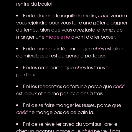
rentre du boulot.
Fini la douche tranquille le matin,
chéri
voudra
vous rejoindre pour
vous faire une gâterie
gagner
du temps, alors que vous avez juste le temps de
manger une
madeleine
avant d'aller bosser.
Fini la bonne santé, parce que
chéri
est plein
de microbes et est du genre à partager.
Fini les amis parce que
chéri
les trouve
pénibles.
Fini les rencontres de fortune parce que
chéri
est jaloux et n'aime pas les plans à trois.
Fini de se faire manger les fesses, parce que
chéri
ne mange pas de ce pain là.
Fini de se réveiller avec du vomi sur l'oreille
chez un inconnu, parce que
chéri
ne veut pas