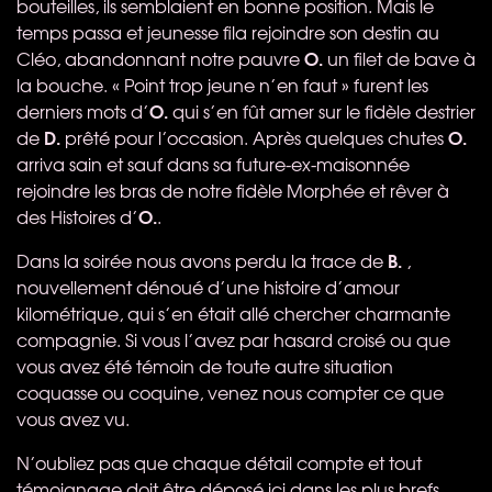
bouteilles, ils semblaient en bonne position. Mais le
temps passa et jeunesse fila rejoindre son destin au
O.
Cléo, abandonnant notre pauvre
un filet de bave à
la bouche. « Point trop jeune n’en faut » furent les
O.
derniers mots d’
qui s’en fût amer sur le fidèle destrier
D.
O.
de
prêté pour l’occasion. Après quelques chutes
arriva sain et sauf dans sa future-ex-maisonnée
rejoindre les bras de notre fidèle Morphée et rêver à
O.
des Histoires d’
.
B.
Dans la soirée nous avons perdu la trace de
,
nouvellement dénoué d’une histoire d’amour
kilométrique, qui s’en était allé chercher charmante
compagnie. Si vous l’avez par hasard croisé ou que
vous avez été témoin de toute autre situation
coquasse ou coquine, venez nous compter ce que
vous avez vu.
N’oubliez pas que chaque détail compte et tout
témoignage doit être déposé ici dans les plus brefs