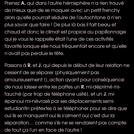
A.
Prenez
qui dans l'autre hémisphère n'a rien trouvé
de mieux que de se maquer avec un petit frenchy
alors qu'elle pourrait séduire de l'autochtone à n'en
plus savoir que faire ! De plus là bas il fait beau et
chaud et donc le climat est propice au papillonnage
qui je vous le rappelle était l'une de ces activités
favorite lorsque elle nous fréquentait encore et qu'elle
n'avait pas perdue le tête.
R.
J.
Passons à
et
qui depuis le début de leur relation ne
cessent de se séparer (physiquement pas
amoureusement !), action ayant pour conséquence
R.
de nous laisser entre les pattes un
mi-déprimé mi-
J.
fauché (par trop de téléphone usité), et un
mi-
épanoui mi-névrosé par ses déplacements semi-
estudiantin prétextes à se téléphoner pour se dire que
oui ils se manquent oui ils s'aiment oui c'est dur la
séparation… comme s'ils ne se rendaient pas compte
de tout ça l'un en face de l'autre !