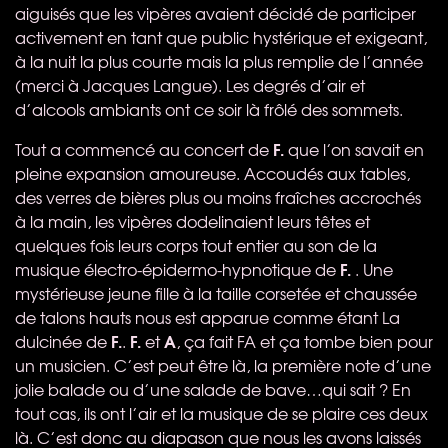
aiguisés que les vipères avaient décidé de participer
activement en tant que public hystérique et exigeant,
à la nuit la plus courte mais la plus remplie de l’année
(merci à Jacques Langue). Les degrés d’air et
d’alcools ambiants ont ce soir là frôlé des sommets.
F.
Tout a commencé au concert de
que l’on savait en
pleine expansion amoureuse. Accoudés aux tables,
des verres de bières plus ou moins fraîches accrochés
à la main, les vipères dodelinaient leurs têtes et
quelques fois leurs corps tout entier au son de la
F.
musique électro-épidermo-hypnotique de
. Une
mystérieuse jeune fille à la taille corsetée et chaussée
de talons hauts nous est apparue comme étant La
F.
F.
A
dulcinée de
.
et
, ça fait FA et ça tombe bien pour
un musicien. C’est peut être là, la première note d’une
jolie balade ou d’une salade de bave…qui sait ? En
tout cas, ils ont l’air et la musique de se plaire ces deux
là. C’est donc au diapason que nous les avons laissés