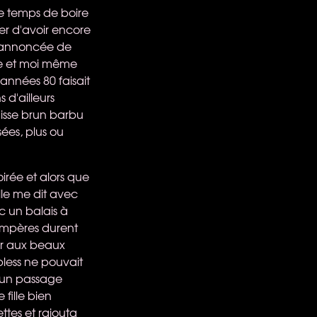
le temps de boire
er d'avoir encore
e annoncée de
ne et moi même
 années 80 faisait
 d'ailleurs
suisse brun barbu
sées, plus ou
irée et alors que
lle me dit avec
vec un balais à
compères durent
er aux beaux
pless ne pouvait
r un passage
 fille bien
ttes et rajouta