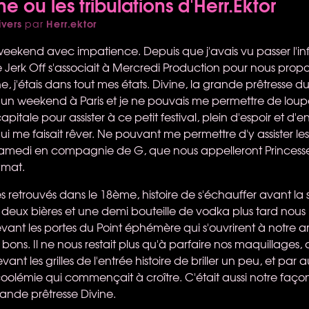
ne ou les tribulations d'Herr.Ektor
ivers
Herr.ektor
par
 weekend avec impatience. Depuis que j'avais vu passer l'i
Jerk Off s'associait à Mercredi Production pour nous pro
j'étais dans tout mes états. Divine, la grande prêtresse du 
d'un weekend à Paris et je ne pouvais me permettre de loupe
pitale pour assister à ce petit festival, plein d'espoir et d
me faisait rêver. Ne pouvant me permettre d'y assister les d
le samedi en compagnie de G, que nous appelleront Princes
ymat.
retrouvés dans le 18ème, histoire de s'échauffer avant la s
 deux bières et une demi bouteille de vodka plus tard nou
evant les portes du Point éphémère qui s'ouvrirent à notre a
 bons. Il ne nous restait plus qu'à parfaire nos maquillages,
evant les grilles de l'entrée histoire de briller un peu, et par
lcoolémie qui commençait à croître. C'était aussi notre faç
nde prêtresse Divine.