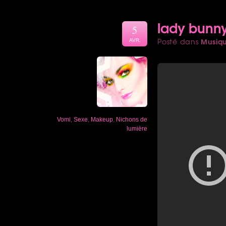
lady bunn
5
Musiq
Posté dans
AVR.
Vomi
,
Sexe
,
Makeup
,
Nichons de
lumière