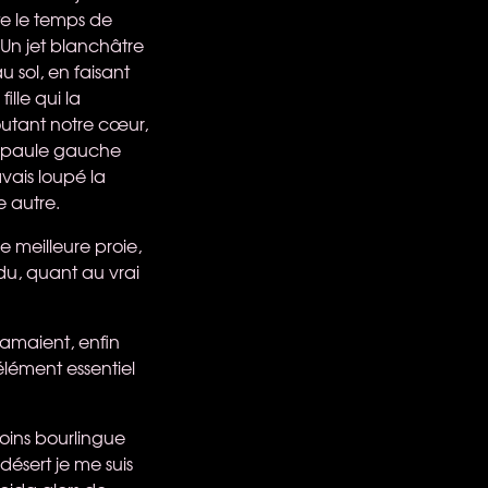
ste le temps de
. Un jet blanchâtre
au sol, en faisant
ille qui la
outant notre cœur,
 épaule gauche
avais loupé la
e autre.
e meilleure proie,
du, quant au vrai
clamaient, enfin
élément essentiel
 moins bourlingue
désert je me suis