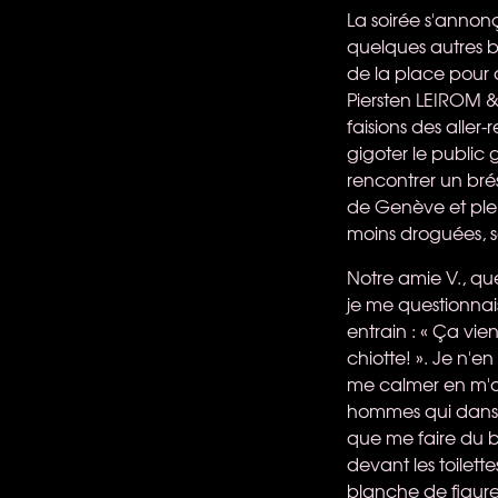
La soirée s'annonç
quelques autres b
de la place pour
Piersten
LEIROM
&
faisions des aller
gigoter le public g
rencontrer un brés
de Genève et plein
moins droguées, s
Notre amie V., que
je me questionnai
entrain : « Ça vient
chiotte! ». Je n'e
me calmer en m'o
hommes qui dansai
que me faire du b
devant les toilette
blanche de figure 