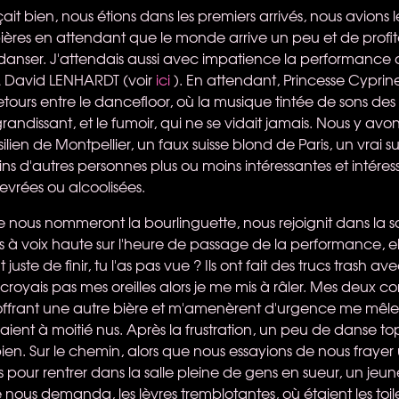
ait bien, nous étions dans les premiers arrivés, nous avions 
ières en attendant que le monde arrive un peu et de profit
 danser. J'attendais aussi avec impatience la performanc
 David
LENHARDT
(voir
ici
). En attendant, Princesse Cypri
-retours entre le dancefloor, où la musique tintée de sons des
randissant, et le fumoir, qui ne se vidait jamais. Nous y avons
ilien de Montpellier, un faux suisse blond de Paris, un vrai 
s d'autres personnes plus ou moins intéressantes et intéres
evrées ou alcoolisées.
 nous nommeront la bourlinguette, nous rejoignit dans la so
s à voix haute sur l'heure de passage de la performance, e
 juste de finir, tu l'as pas vue ? Ils ont fait des trucs trash a
n croyais pas mes oreilles alors je me mis à râler. Mes deux 
ffrant une autre bière et m'amenèrent d'urgence me mêl
ent à moitié nus. Après la frustration, un peu de danse to
ien. Sur le chemin, alors que nous essayions de nous fraye
s pour rentrer dans la salle pleine de gens en sueur, un jeune
nous demanda, les lèvres tremblotantes, où étaient les toile