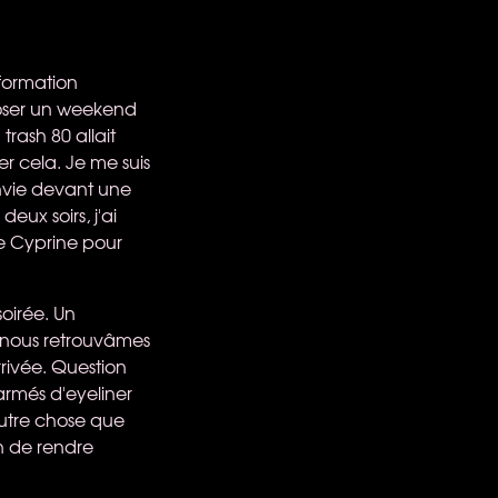
nformation
poser un weekend
trash 80 allait
r cela. Je me suis
'envie devant une
eux soirs, j'ai
se Cyprine pour
oirée. Un
s nous retrouvâmes
rrivée. Question
 armés d'eyeliner
 autre chose que
on de rendre