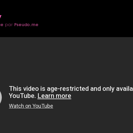
y
ue
Pseudo.me
par