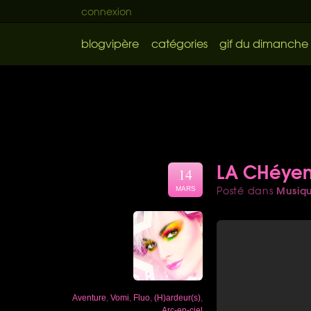
connexion
blogvipère
catégories
gif du dimanche
LA CHéyen
14
Musiq
Posté dans
MARS
Aventure
,
Vomi
,
Fluo
,
(H)ardeur(s)
,
Arc-en-ciel