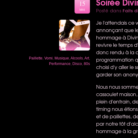
Soirée Divi
15
Faits d
Posté dans
MAI
Je l'attendais ce
annonçant que le 
hommage à Divine, 
revivre le temps 
donc rendu à la ca
programmation qui 
Paillette
,
Vomi
,
Musique
,
Alcools
,
Art
,
Performance
,
Disco
,
80s
choisi d'y aller 
garder son anon
Nous nous sommes 
cassoulet maison,
plein d'entrain, d
timing nous étions
et de paillettes, d
par notre tôt d'a
hommage à la gra