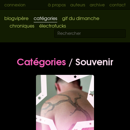
connexion
à propos
auteurs
archive
contact
blogvipère
catégories
gif du dimanche
chroniques
électrofucks
Catégories
/ Souvenir