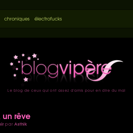
chroniques
électrofucks
Le blog de ceux qui ont assez d'amis pour en dire du mal
accueil
 un rêve
ir
Asthik
par