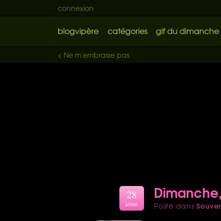
connexion
blogvipère
catégories
gif du dimanche
< Ne m'embrasse pas
Dimanche,
28
Souven
Posté dans
JANV.