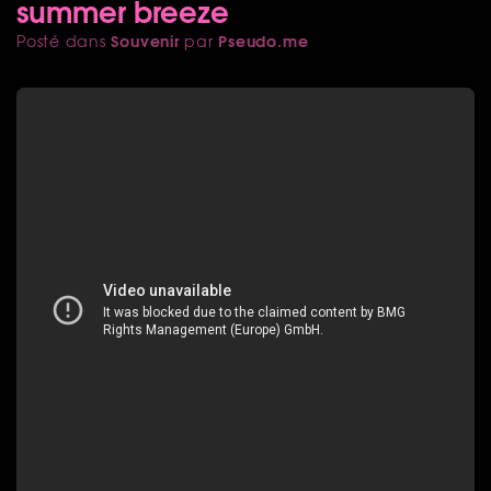
summer breeze
Souvenir
Pseudo.me
Posté dans
par