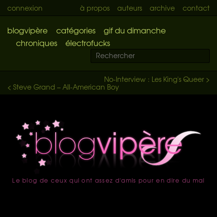
connexion
à propos
auteurs
archive
contact
blogvipère
catégories
gif du dimanche
chroniques
électrofucks
No-Interview : Les King's Queer >
< Steve Grand – All-American Boy
Le blog de ceux qui ont assez d'amis pour en dire du mal
accueil