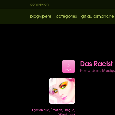
connexion
blogvipère
catégories
gif du dimanche
Das Racist 
5
Musiq
Posté dans
NOV.
Gymtonique
,
Émotion
,
Drague
,
(H)ardeur(s)