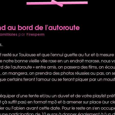
 au bord de l'autoroute
amilliales
Firesperm
par
s,
t resté sur Toulouse et que l'ennui guette au fur et à mesur
me notre bonne vieille ville rose en un endroit morose, nous 
 de l'autoroute » entre amis, on passera des films, on écou
, on mangera, on prendra des photos réussies ou pas, on s
e certains feront l'amour ou se feront piquer par un mous
équiper d'une tente et/ou un duvet et de votre playlist pré
t çà suffit pas) en format mp3 et à amener sur place (sur cl
vier ou Fabien avant cette date. Pour le reste on s'en occu
une participation de 10 euros à donner également à l'un 