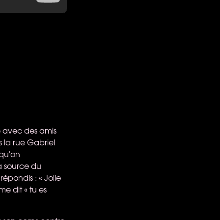
ée avec des amis
 la rue Gabriel
squ'on
la source du
épondis : « Jolie
me dit « tu es