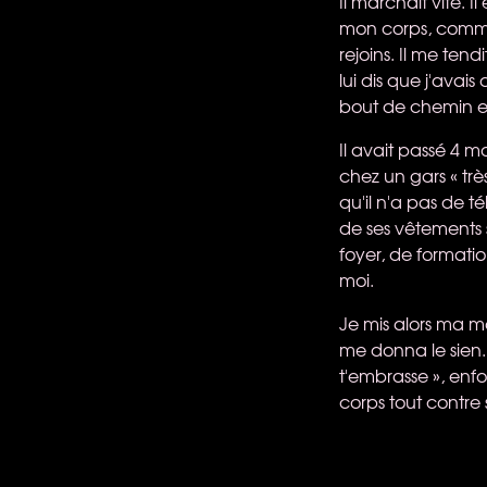
Il marchait vite. 
mon corps, comme u
rejoins. Il me tend
lui dis que j'avai
bout de chemin en
Il avait passé 4 m
chez un gars « trè
qu'il n'a pas de té
de ses vêtements 
foyer, de formati
moi.
Je mis alors ma m
me donna le sien. I
t'embrasse », en
corps tout contre