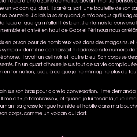
Il était déjà à une dizaine de mètres devant moi. Je pensais 
n volcan qui dort. Il s'arrêta, sorti une bouteille de son sac
it sa bouteille. J'allais la saisir quand je m'aperçus qu'il s'ag
s de l'eau et que ça m'allait très bien. J'entamais la conversa
semble et arrivé en haut de Gabriel Péri nous nous arrêtâ
ois en prison pour de nombreux vols dans des magasins, et là
s sympa » dont il ne connaissait ni l'adresse ni le numéro 
léphone. Il avait un œil noir et l'autre bleu. Son corps se des
serrés. En un quart d'heure je sus tout de sa vie compliquée
on en formation, jusqu'à ce que je ne m'imagine plus du to
ain sur son bras pour clore la conversation. Il me demanda
l me dit « je t'embrasse », et quand je lui tendit la joue il me
fournant sa grosse langue humide et habile dans ma bouch
 son corps, comme un volcan qui dort.