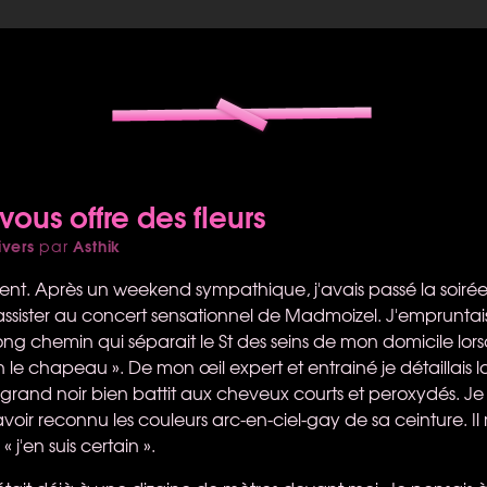
ous offre des fleurs
ivers
Asthik
par
ontent. Après un weekend sympathique, j'avais passé la soir
assister au concert sensationnel de Madmoizel. J'empruntais
ong chemin qui séparait le St des seins de mon domicile lor
en le chapeau ». De mon œil expert et entrainé je détaillais 
rand noir bien battit aux cheveux courts et peroxydés. Je r
avoir reconnu les couleurs arc-en-ciel-gay de sa ceinture. Il 
 « j'en suis certain ».