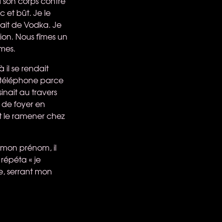
à son corps contre
 et bût. Je le
issait de Vodka. Je
tion. Nous fîmes un
mes.
 il se rendait
de téléphone parce
sinait au travers
 de foyer en
ut le ramener chez
 mon prénom, il
 répéta « je
e, serrant mon