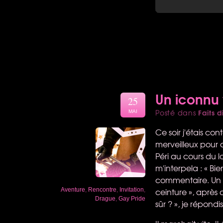
Un iconnu v
25
Faits d
Posté dans
MAI
Ce soir j'étais c
merveilleux pour 
Péri au cours du l
m'interpela : « Bi
commentaire. Un g
ceinture », après 
Aventure
,
Rencontre
,
Invitation
,
Drague
,
Gay Pride
sûr ? », je répondis