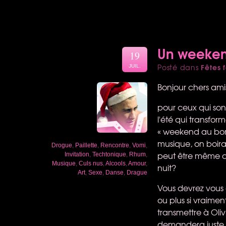
Un weekend
19
Fêtes f
Posté dans
JUIL.
Bonjour chers ami
pour ceux qui son
l'été qui transfor
« weekend au bord
musique, on boira
Drogue
,
Paillette
,
Rencontre
,
Vomi
,
peut être même qu
Invitation
,
Techtonique
,
Rhum
,
Musique
,
Culs nus
,
Alcools
,
Amour
,
nuit?
Art
,
Sexe
,
Danse
,
Drague
Vous devrez vous 
ou plus si vraimen
transmettre à Oli
demandera juste 