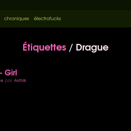
chroniques
électrofucks
Étiquettes
/ Drague
- Girl
ue
Asthik
par