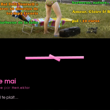
de mai
ue
Herr.ektor
par
l te plait…