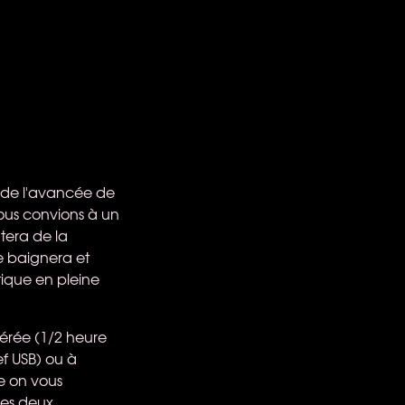
e de l'avancée de
vous convions à un
tera de la
e baignera et
tique en pleine
férée (1/2 heure
ef
USB
) ou à
pe on vous
des deux