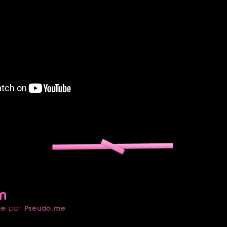
um
ue
Pseudo.me
par