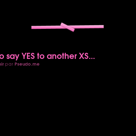
o say YES to another XS...
ir
Pseudo.me
par