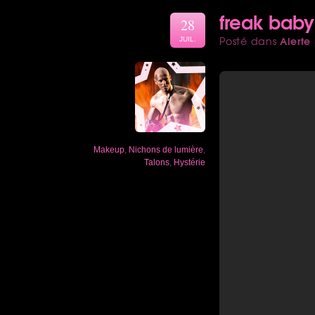
freak baby
28
Alerte
Posté dans
JUIL.
Makeup
,
Nichons de lumière
,
Talons
,
Hystérie