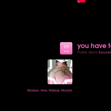
you have t
19
Souven
Posté dans
JUIN
Musique
,
Sexe
,
Makeup
,
Muscles