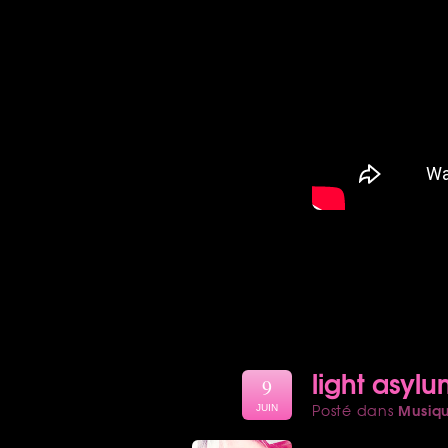
light asyl
9
Musiq
Posté dans
JUIN