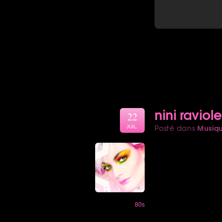
nini raviole
22
Musiq
Posté dans
JUIL.
80s