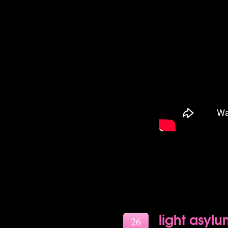
light asyl
26