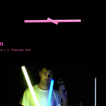
um
ue
Pseudo.me
par