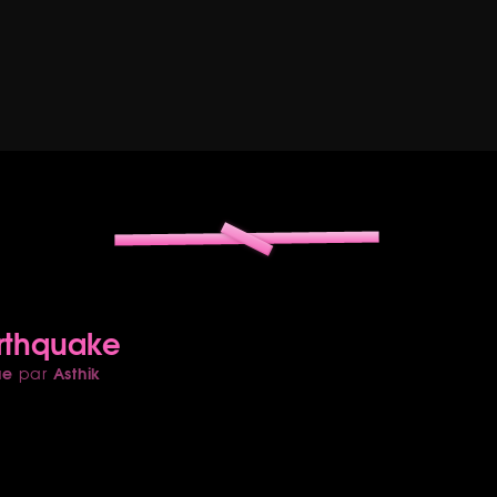
arthquake
ue
Asthik
par