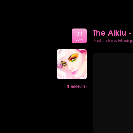
The Aikiu 
23
Musiq
Posté dans
JUIN
(H)ardeur(s)