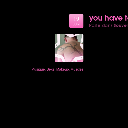
you have t
19
Souven
Posté dans
JUIN
Musique
,
Sexe
,
Makeup
,
Muscles