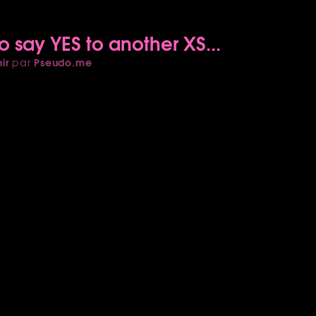
o say YES to another XS...
ir
Pseudo.me
par