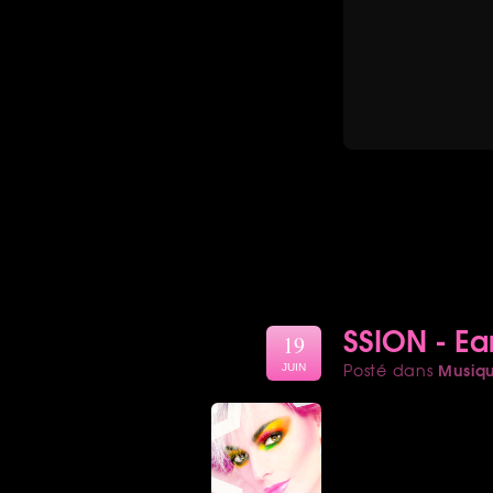
SSION - E
19
Musiq
Posté dans
JUIN