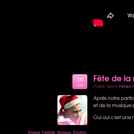
Fête de la
19
Fêtes f
Posté dans
JUIN
Après notre parti
et de la musique p
Oui oui c'est une 
Drogue
,
Paillette
,
Musique
,
Émotion
,