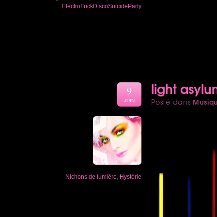
ElectroFuckDiscoSuicideParty
light asyl
9
Musiq
Posté dans
JUIN
Nichons de lumière
,
Hystérie