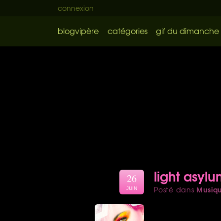
connexion
blogvipère
catégories
gif du dimanche
light asyl
26
Musiq
Posté dans
JUIN