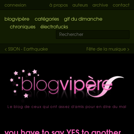
connexion
à propos
auteurs
archive
contact
blogvipère
catégories
gif du dimanche
chroniques
électrofucks
< SSION - Earthquake
Fête de la musique >
Le blog de ceux qui ont assez d'amis pour en dire du mal
accueil
you have to say YES to another