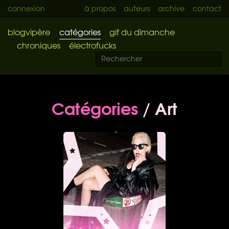
connexion
à propos
auteurs
archive
contact
blogvipère
catégories
gif du dimanche
chroniques
électrofucks
Catégories
/ Art