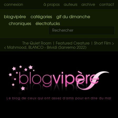
connexion
à propos
auteurs
archive
contact
blogvipère
catégories
gif du dimanche
chroniques
électrofucks
The Quiet Room | Featured Creature | Short Film >
< Mahmood, BLANCO - Brividi (Sanremo 2022)
Le blog de ceux qui ont assez d'amis pour en dire du mal
accueil