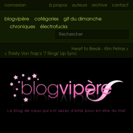
connexion
à propos
auteurs
archive
contact
blogvipère
catégories
gif du dimanche
chroniques
électrofucks
Heart to Break - Kim Petras >
< Thirsty Von Trap's "7 Rings" Lip Sync
Le blog de ceux qui ont assez d'amis pour en dire du mal
accueil