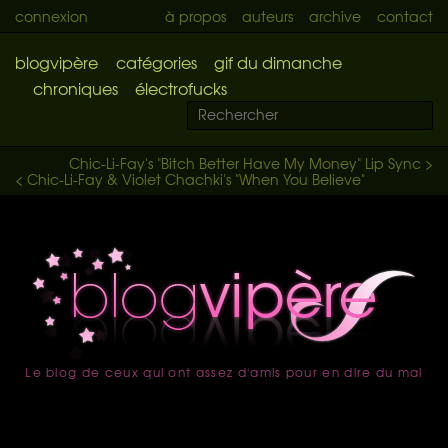
connexion
à propos
auteurs
archive
contact
blogvipère
catégories
gif du dimanche
chroniques
électrofucks
Chic-Li-Fay's "Bitch Better Have My Money" Lip Sync >
< Chic-Li-Fay & Violet Chachki's "When You Believe"
Le blog de ceux qui ont assez d'amis pour en dire du mal
accueil