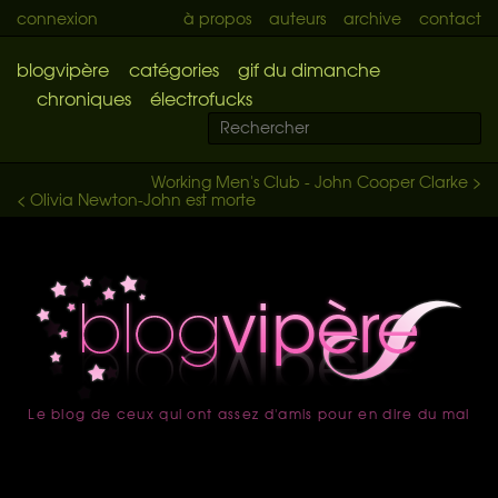
connexion
à propos
auteurs
archive
contact
blogvipère
catégories
gif du dimanche
chroniques
électrofucks
Working Men's Club - John Cooper Clarke >
< Olivia Newton-John est morte
Le blog de ceux qui ont assez d'amis pour en dire du mal
accueil