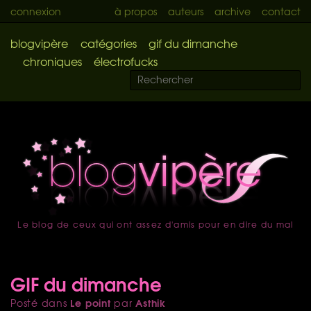
connexion
à propos
auteurs
archive
contact
blogvipère
catégories
gif du dimanche
chroniques
électrofucks
Le blog de ceux qui ont assez d'amis pour en dire du mal
accueil
GIF du dimanche
Le point
Asthik
Posté dans
par