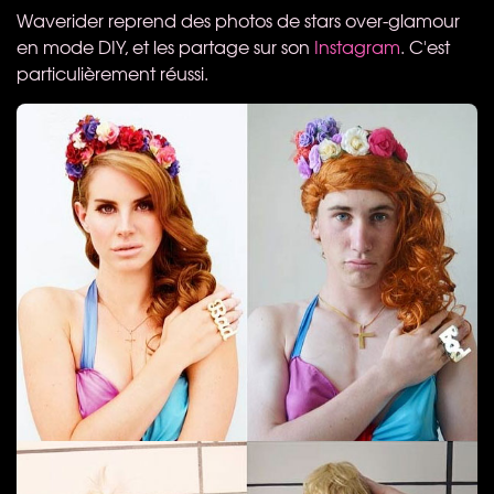
Waverider reprend des photos de stars over-glamour
en mode
DIY
, et les partage sur son
Instagram
. C'est
particulièrement réussi.