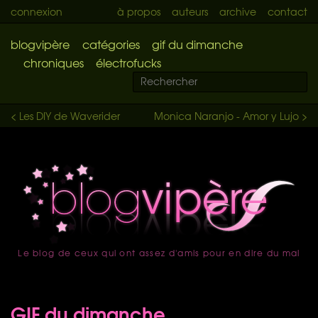
connexion
à propos
auteurs
archive
contact
blogvipère
catégories
gif du dimanche
chroniques
électrofucks
< Les DIY de Waverider
Monica Naranjo - Amor y Lujo >
Le blog de ceux qui ont assez d'amis pour en dire du mal
accueil
GIF du dimanche