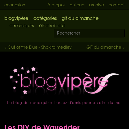
connexion
à propos
auteurs
archive
contact
blogvipère
catégories
gif du dimanche
chroniques
électrofucks
< Out of the Blue - Shakira medley
GIF du dimanche >
Le blog de ceux qui ont assez d'amis pour en dire du mal
accueil
Les DIY de Waverider