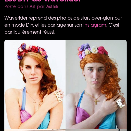
Art
Asthik
Posté dans
par
Waverider reprend des photos de stars over-glamour
en mode
DIY
, et les partage sur son
Instagram
. C'est
particulièrement réussi.