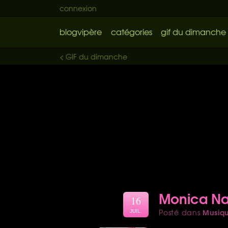
connexion
blogvipère
catégories
gif du dimanche
< GIF du dimanche
Monica Nar
16
Musiq
Posté dans
JUIL.