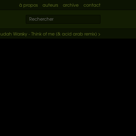
à propos
auteurs
archive
contact
Judah Warsky - Think of me (& acid arab remix) >