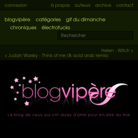
connexion
à propos
auteurs
archive
contact
blogvipère
catégories
gif du dimanche
chroniques
électrofucks
Helen - Witch >
< Judah Warsky - Think of me (& acid arab remix)
Le blog de ceux qui ont assez d'amis pour en dire du mal
accueil