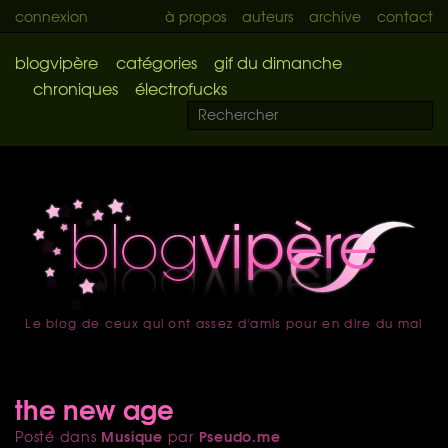
connexion
à propos
auteurs
archive
contact
blogvipère
catégories
gif du dimanche
chroniques
électrofucks
Le blog de ceux qui ont assez d'amis pour en dire du mal
accueil
the new age
Musique
Pseudo.me
Posté dans
par