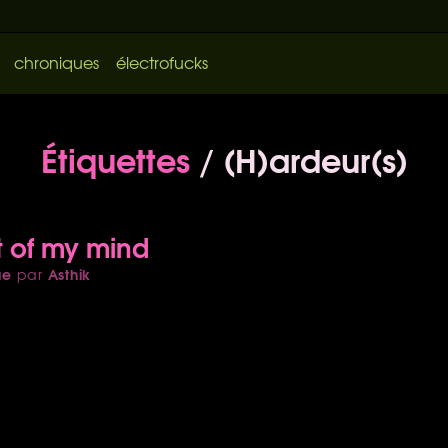
chroniques
électrofucks
Étiquettes
/ (H)ardeur(s)
t of my mind
ue
Asthik
par