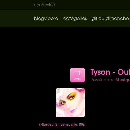
connexion
blogvipère
catégories
gif du dimanche
Tyson - Ou
13
Musiq
Posté dans
AVR.
(H)ardeur(s)
,
Sensualité
,
80s