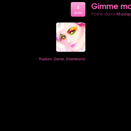
Gimme more
4
Musiq
Posté dans
MARS
Rupture
,
Danse
,
(H)ardeur(s)