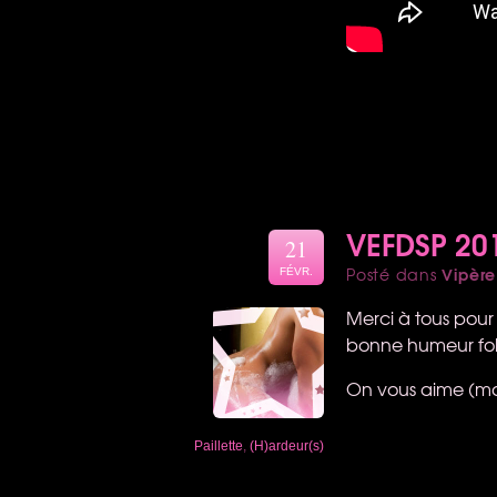
VEFDSP 20
21
Vipère
Posté dans
FÉVR.
Merci à tous pour 
bonne humeur folle
On vous aime (mai
Paillette
,
(H)ardeur(s)