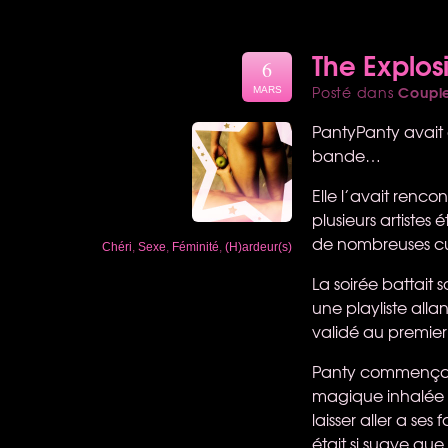
The Explos
6
Coupl
Posté dans
MARS
PantyPanty avait 
bande…
Elle l’avait renco
plusieurs artistes 
de nombreuses culo
Chéri
,
Sexe
,
Féminité
,
(H)ardeur(s)
La soirée battait 
une playliste alla
validé au premier
Panty commençait à
magique inhalée pl
laisser aller a ses
était si suave que 