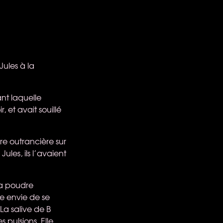
ules à la
ant laquelle
, et avait souillé
re outrancière sur
les, ils l’avaient
la poudre
le envie de se
 La salive de B
s pulsions. Elle