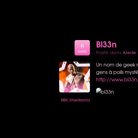
Bl33n
6
Alerte
Posté dans
MARS
Un nom de geek m
gens à poils myst
http://www.bl33
8Bit
,
(H)ardeur(s)