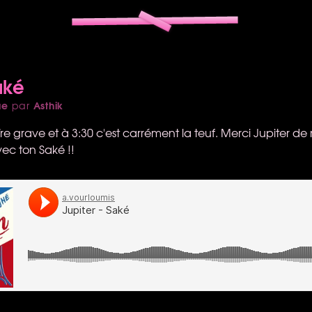
aké
ue
Asthik
par
e grave et à 3:30 c'est carrément la teuf. Merci Jupiter de
c ton Saké !!