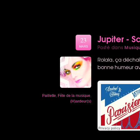
Jupiter - S
23
Musiq
Posté dans
MARS
Rolala, ça déchaïr
bonne humeur ave
Paillette
,
Fête de la musique
,
(H)ardeur(s)