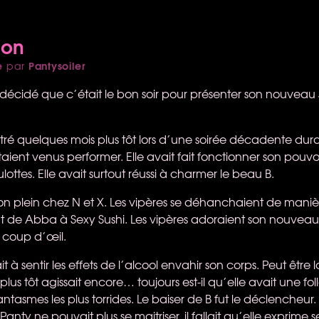
ion
e
Pantysoiler
par
décidé que c’était le bon soir pour présenter son nouveau J
ntré quelques mois plus tôt lors d’une soirée décadente dur
étaient venus performer. Elle avait fait fonctionner son pouvoir
ttes. Elle avait surtout réussi à charmer le beau B.
son plein chez N et X. Les vipères se déhanchaient de maniè
nt de Abba à Sexy Sushi. Les vipères adoraient son nouveau Ju
 coup d’œil.
 sentir les effets de l’alcool envahir son corps. Peut être 
us tôt agissait encore… toujours est-il qu’elle avait une fol
 fantasmes les plus torrides. Le baiser de B fut le déclencheur.
Panty ne pouvait plus se maitriser, il fallait qu’elle exprime se