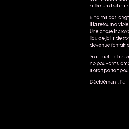
attira son bel ama
B ne mit pas longt
Il la retourna vio
Une chose incroyab
liquide jaillir de 
devenue fontaine
Se remettant de se
ne pouvant s’emp
Il était parfait pour
Décidément, Panty