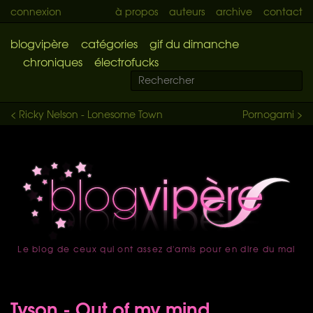
connexion
à propos
auteurs
archive
contact
blogvipère
catégories
gif du dimanche
chroniques
électrofucks
< Ricky Nelson - Lonesome Town
Pornogami >
Le blog de ceux qui ont assez d'amis pour en dire du mal
accueil
Tyson - Out of my mind