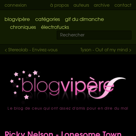
connexion
à propos
auteurs
archive
contact
blogvipère
catégories
gif du dimanche
chroniques
électrofucks
< Stereolab - Envirez-vous
Tyson - Out of my mind >
Le blog de ceux qui ont assez d'amis pour en dire du mal
accueil
Ricky Nelson - Lonesome Town