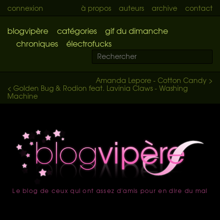
connexion
à propos
auteurs
archive
contact
blogvipère
catégories
gif du dimanche
chroniques
électrofucks
Amanda Lepore - Cotton Candy >
< Golden Bug & Rodion feat. Lavinia Claws - Washing
Machine
Le blog de ceux qui ont assez d'amis pour en dire du mal
accueil