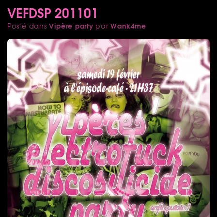
VEFDSP 201101
Vipère party
Wank4me
Posté dans
par