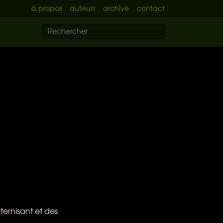
à propos
auteurs
archive
contact
ternisant et des