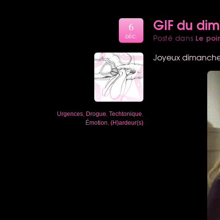
GIF du di
6
Le poi
Posté dans
DÉC.
Joyeux dimanche 
Urgences
,
Drogue
,
Techtonique
,
Émotion
,
(H)ardeur(s)