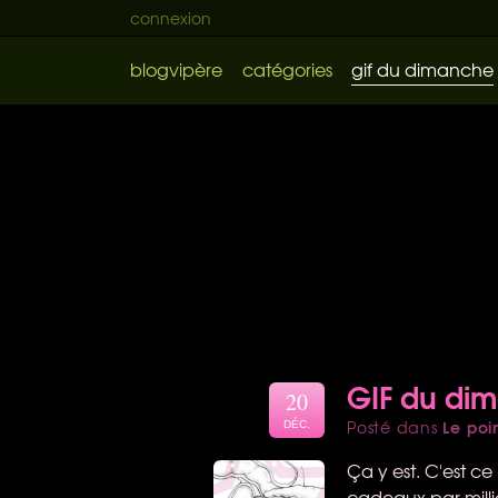
connexion
blogvipère
catégories
gif du dimanche
GIF du di
20
Le poi
Posté dans
DÉC.
Ça y est. C'est c
cadeaux par millier