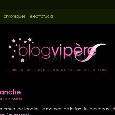
chroniques
électrofucks
Le blog de ceux qui ont assez d'amis pour en dire du mal
accueil
manche
nt
Asthik
par
e moment de l'année. Le moment de la famille, des repas s’é
s. Soyez forts !