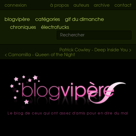
connexion
à propos
auteurs
archive
contact
blogvipère
catégories
gif du dimanche
chroniques
électrofucks
Patrick Cowley - Deep Inside You >
< Camomilla - Queen of the Night
Le blog de ceux qui ont assez d'amis pour en dire du mal
accueil