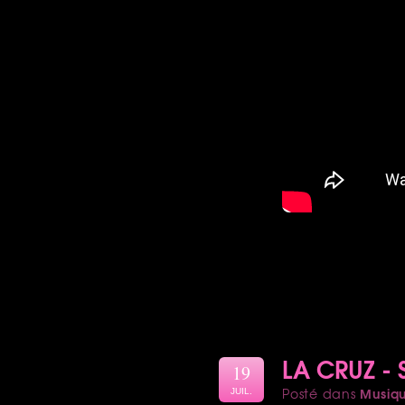
LA CRUZ -
19
Musiq
Posté dans
JUIL.