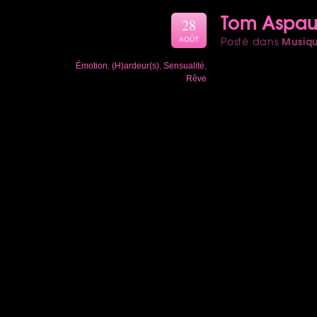
Tom Aspaul
28
Musiq
Posté dans
AOÛT
Émotion
,
(H)ardeur(s)
,
Sensualité
,
Rêve