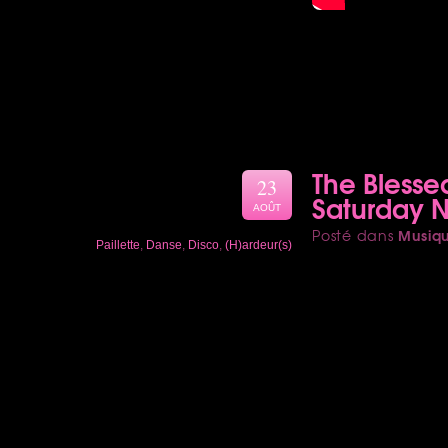
The Blesse
23
Saturday N
AOÛT
Musiq
Posté dans
Paillette
,
Danse
,
Disco
,
(H)ardeur(s)