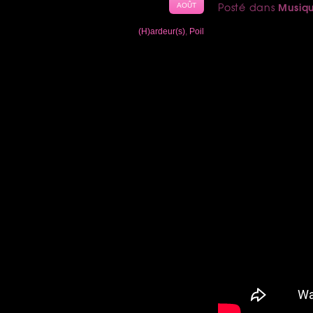
Musiq
Posté dans
AOÛT
(H)ardeur(s)
,
Poil