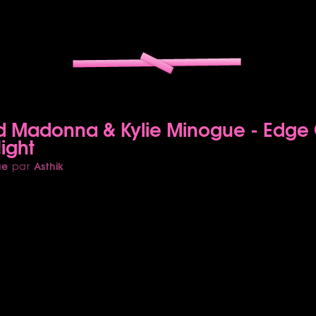
d Madonna & Kylie Minogue - Edge 
ight
ue
Asthik
par