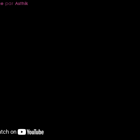
ue
Asthik
par