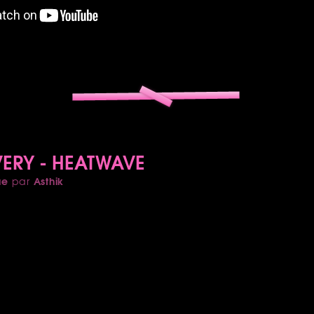
ERY - HEATWAVE
ue
Asthik
par