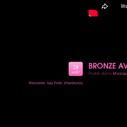
BRONZE AV
28
Musiq
Posté dans
AOÛT
Rencontre
,
Gay Pride
,
(H)ardeur(s)