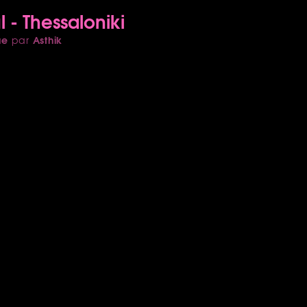
 - Thessaloniki
ue
Asthik
par