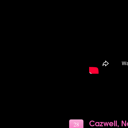
Cazwell, 
28