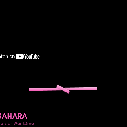
 SAHARA
ue
Wank4me
par