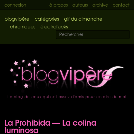
connexion
à propos
auteurs
archive
contact
blogvipère
catégories
gif du dimanche
chroniques
électrofucks
Le blog de ceux qui ont assez d'amis pour en dire du mal
accueil
La Prohibida — La colina
luminosa