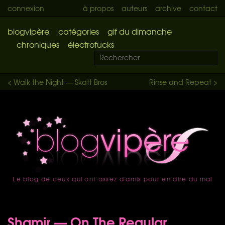
connexion
à propos
auteurs
archive
contact
blogvipère
catégories
gif du dimanche
chroniques
électrofucks
< Walk the Night — Skatt Bros
Rinse and Repeat >
Le blog de ceux qui ont assez d'amis pour en dire du mal
accueil
Shamir — On The Regular