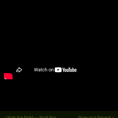
< Walk the Night — Skatt Bros
Rinse and Repeat >