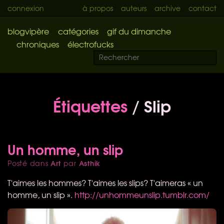
connexion
à propos
auteurs
archive
contact
blogvipère
catégories
gif du dimanche
chroniques
électrofucks
Étiquettes
/ Slip
Un homme, un slip
Art
Asthik
Posté dans
par
T'aimes les hommes? T'aimes les slips? T'aimeras « un
homme, un slip ».
http://unhommeunslip.tumblr.com/