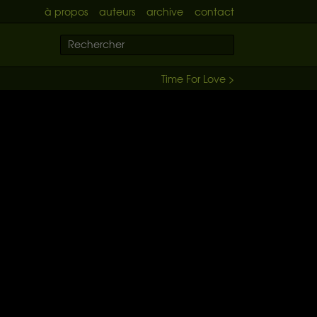
à propos
auteurs
archive
contact
Time For Love >