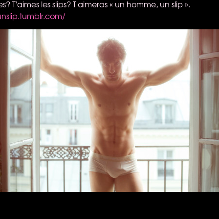
? T'aimes les slips? T'aimeras « un homme, un slip ».
slip.tumblr.com/