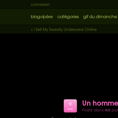
connexion
blogvipère
catégories
gif du dimanche
< I Sell My Sweaty Underwear Online
Un homme, 
9
Art
Posté dans
pa
AVR.