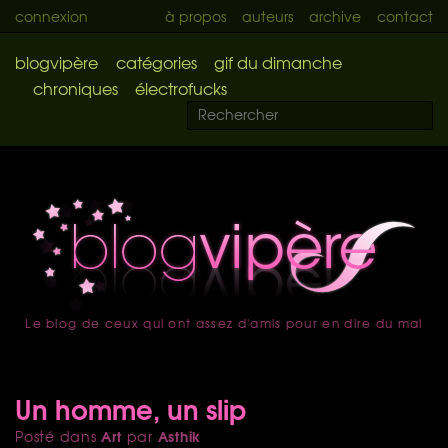
connexion
à propos
auteurs
archive
contact
blogvipère
catégories
gif du dimanche
chroniques
électrofucks
Le blog de ceux qui ont assez d'amis pour en dire du mal
accueil
Un homme, un slip
Art
Asthik
Posté dans
par