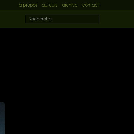
à propos
auteurs
archive
contact