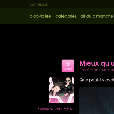
connexion
blogvipère
catégories
gif du dimanche
Mieux qu'
26
Art
Posté dans
pa
MARS
Que peut-il y av
Sensualité
,
Poil
,
Roux
,
Nu