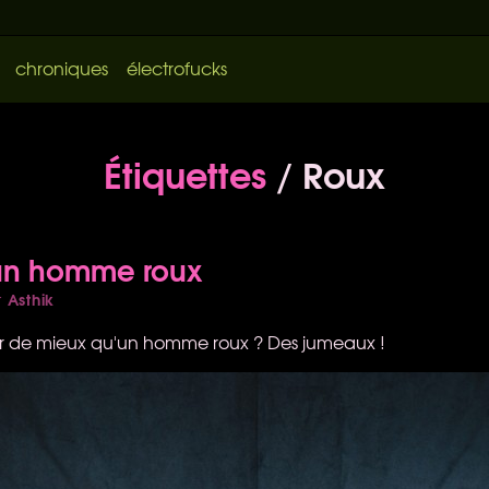
chroniques
électrofucks
Étiquettes
/ Roux
un homme roux
Asthik
r
oir de mieux qu'un homme roux ? Des jumeaux !