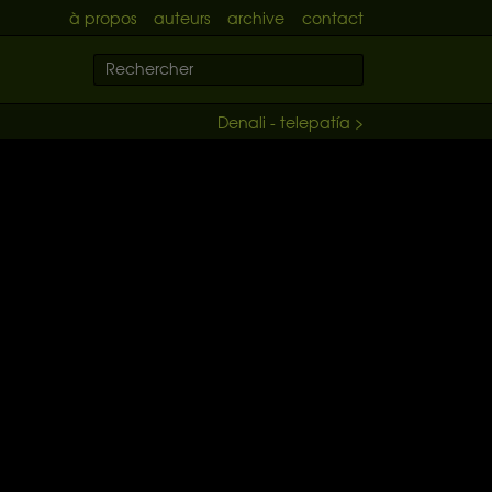
à propos
auteurs
archive
contact
Denali - telepatía >