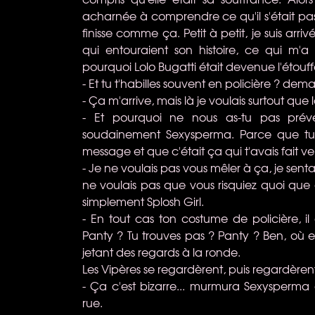
acharnée à comprendre ce qu'il s'était pa
finisse comme ça. Petit à petit, je suis arriv
qui entouraient son histoire, ce qui m'
pourquoi Lolo Bugatti était devenue l'étouf
- Et tu t'habilles souvent en policière ? deman
- Ça m'arrive, mais là je voulais surtout que l
- Et pourquoi ne nous as-tu pas pré
soudainement Sexysperma. Parce que tu 
message et que c'était ça qui t'avais fait ve
- Je ne voulais pas vous mêler à ça, je senta
ne voulais pas que vous risquiez quoi que c
simplement Splosh Girl.
- En tout cas ton costume de policière, il e
Panty ? Tu trouves pas ? Panty ? Ben, où es
jetant des regards à la ronde.
Les Vipères se regardèrent, puis regardèrent
- Ça c'est bizarre... murmura Sexysperm
rue.