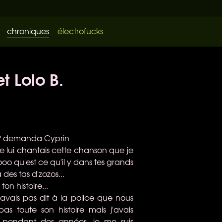
chroniques
électrofucks
t Lolo B.
a ? demanda Cyprin
e je lui chantais cette chanson que je
oooo qu'est ce qu'il y dans tes grands
des tas d'zozos...
ton histoire...
'avais pas dit à la police que nous
pas toute son histoire mais j'avais
rs pendant des années, je me suis