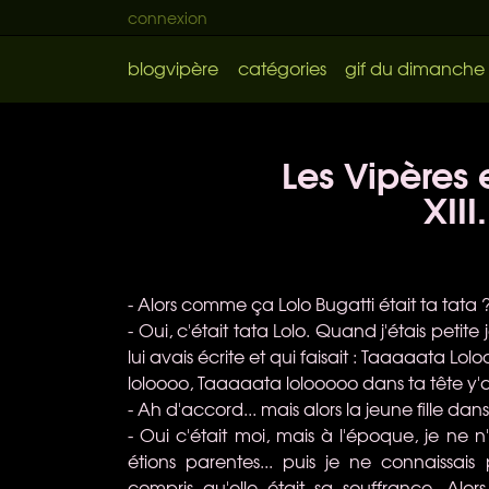
connexion
blogvipère
catégories
gif du dimanche
Les Vipères e
XIII.
- Alors comme ça Lolo Bugatti était ta tat
- Oui, c'était tata Lolo. Quand j'étais petit
lui avais écrite et qui faisait : Taaaaata Lol
loloooo, Taaaaata lolooooo dans ta tête y'a 
- Ah d'accord... mais alors la jeune fille dans 
- Oui c'était moi, mais à l'époque, je ne n
étions parentes... puis je ne connaissais 
compris qu'elle était sa souffrance. Alo