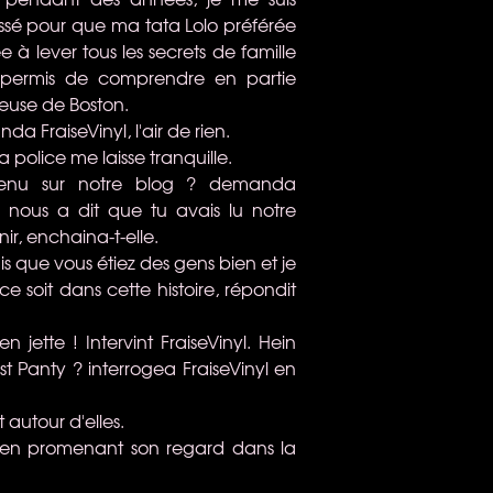
ssé pour que ma tata Lolo préférée
ée à lever tous les secrets de famille
a permis de comprendre en partie
feuse de Boston.
da FraiseVinyl, l'air de rien.
a police me laisse tranquille.
venu sur notre blog ? demanda
nous a dit que tu avais lu notre
nir, enchaina-t-elle.
is que vous étiez des gens bien et je
e soit dans cette histoire, répondit
n jette ! Intervint FraiseVinyl. Hein
t Panty ? interrogea FraiseVinyl en
 autour d'elles.
a en promenant son regard dans la