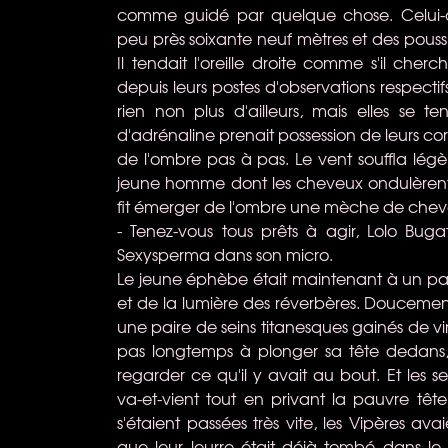
comme guidé par quelque chose. Celui-ci
peu près soixante neuf mètres et des poussi
Il tendait l'oreille droite comme s'il cherc
depuis leurs postes d'observations respectif
rien non plus d'ailleurs, mais elles se 
d'adrénaline prenait possession de leurs c
de l'ombre pas à pas. Le vent souffla légè
jeune homme dont les cheveux ondulèrent e
fit émerger de l'ombre une mèche de chev
- Tenez-vous tous prêts à agir, Lolo Buga
Sexysperma dans son micro.
Le jeune éphèbe était maintenant à un pas
et de la lumière des réverbères. Doucemen
une paire de seins titanesques gainés de 
pas longtemps à plonger sa tête dedans
regarder ce qu'il y avait au bout. Et le
va-et-vient tout en privant la pauvre tê
s'étaient passées très vite, les Vipères av
que leur leurre était déjà tombé dans le