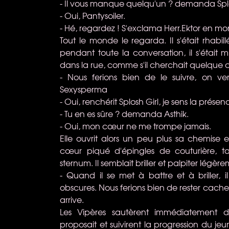
- Il vous manque quelqu'un ? demanda Splo
- Oui, Pantysoiler.
- Hé, regardez ! S'exclama Herr.Ektor en m
Tout le monde le regarda. Il s'était rhabillé
pendant toute la conversation, il s'était
dans la rue, comme s'il cherchait quelque 
- Nous ferions bien de le suivre, on ver
Sexysperma
- Oui, renchérit Splosh Girl, je sens la prése
- Tu en es sûre ? demanda Asthik.
- Oui, mon cœur ne me trompe jamais.
Elle ouvrit alors un peu plus sa chemise e
cœur piqué d'épingles de couturière, t
sternum. Il semblait briller et palpiter légèr
- Quand il se met à battre et à briller, 
obscures. Nous ferions bien de rester cacher 
arrive.
Les Vipères sautèrent immédiatement 
proposait et suivirent la progression du 