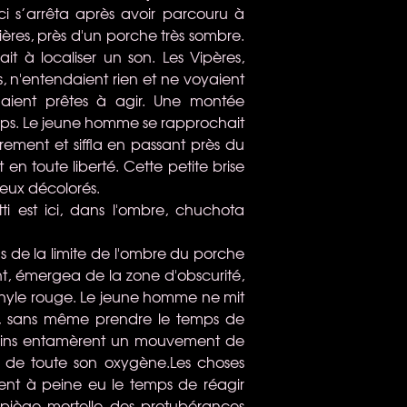
 s’arrêta après avoir parcouru à
ères, près d'un porche très sombre.
hait à localiser un son. Les Vipères,
s, n'entendaient rien et ne voyaient
tenaient prêtes à agir. Une montée
orps. Le jeune homme se rapprochait
rement et siffla en passant près du
n toute liberté. Cette petite brise
eux décolorés.
tti est ici, dans l'ombre, chuchota
 de la limite de l'ombre du porche
t, émergea de la zone d'obscurité,
vinyle rouge. Le jeune homme ne mit
, sans même prendre le temps de
s seins entamèrent un mouvement de
te de toute son oxygène.Les choses
aient à peine eu le temps de réagir
 piège mortelle des protubérances