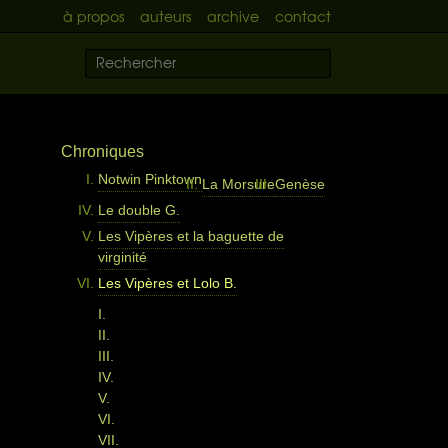
à propos
auteurs
archive
contact
Chroniques
Notwin Pinktown
La Morsure
Genèse
Le double G.
Les Vipères et la baguette de
virginité
Les Vipères et Lolo B.
I.
II.
III.
IV.
V.
VI.
VII.