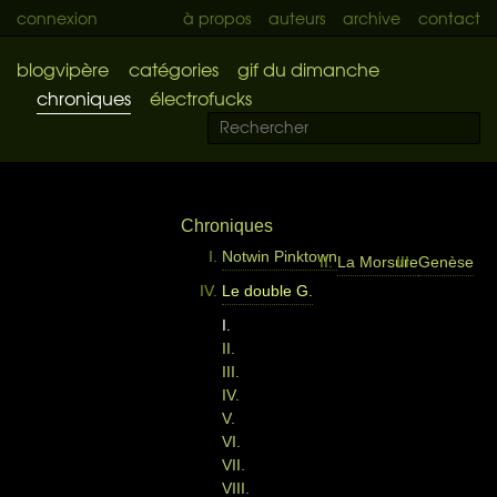
connexion
à propos
auteurs
archive
contact
blogvipère
catégories
gif du dimanche
chroniques
électrofucks
Chroniques
Notwin Pinktown
La Morsure
Genèse
Le double G.
I.
II.
III.
IV.
V.
VI.
VII.
VIII.