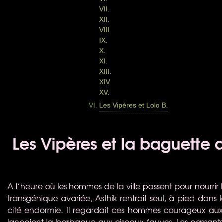
VII.
XII.
VIII.
IX.
X.
XI.
XIII.
XIV.
XV.
Les Vipères et Lolo B.
Les Vipères et la baguette d
A l’heure où les hommes de la ville passent pour nourrir
transgénique avariée, Asthik rentrait seul, à pied dans l
cité endormie. Il regardait ces hommes courageux aux m
lançaient la barbaque aux oiseaux fauves. Les passants