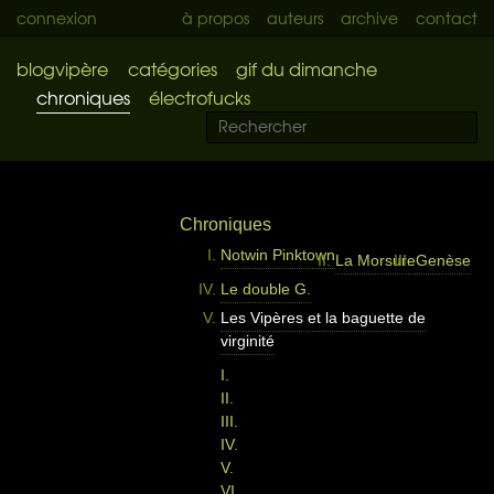
connexion
à propos
auteurs
archive
contact
blogvipère
catégories
gif du dimanche
chroniques
électrofucks
Chroniques
Notwin Pinktown
La Morsure
Genèse
Le double G.
Les Vipères et la baguette de
virginité
I.
II.
III.
IV.
V.
VI.