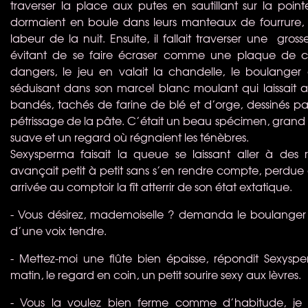
traverser la place aux putes en sautillant sur la point
dormaient en boule dans leurs manteaux de fourrure, 
labeur de la nuit. Ensuite, il fallait traverser une gross
évitant de se faire écraser comme une plaque de cho
dangers, le jeu en valait la chandelle, le boulanger é
séduisant dans son marcel blanc moulant qui laissait a
bandés, tachés de farine de blé et d’orge, dessinés par
pétrissage de la pâte. C’était un beau spécimen, grand
suave et un regard où régnaient les ténèbres.
Sexysperma faisait la queue se laissant aller à des rê
avançait petit à petit sans s’en rendre compte, perdue
arrivée au comptoir la fît atterrir de son état extatique.
- Vous désirez, mademoiselle ? demanda le boulanger a
d’une voix tendre.
- Mettez-moi une flûte bien épaisse, répondit Sex
matin, le regard en coin, un petit sourire sexy aux lèvres.
- Vous la voulez bien ferme comme d’habitude, je 