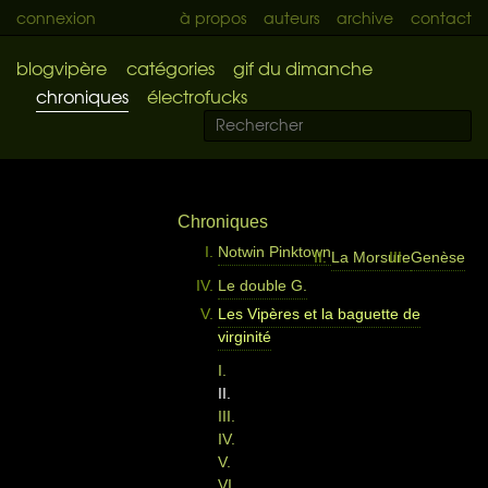
connexion
à propos
auteurs
archive
contact
blogvipère
catégories
gif du dimanche
chroniques
électrofucks
Chroniques
Notwin Pinktown
La Morsure
Genèse
Le double G.
Les Vipères et la baguette de
virginité
I.
II.
III.
IV.
V.
VI.