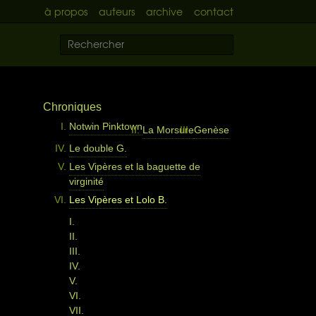
à propos
auteurs
archive
contact
Chroniques
Notwin Pinktown
La Morsure
Genèse
Le double G.
Les Vipères et la baguette de
virginité
Les Vipères et Lolo B.
I.
II.
III.
IV.
V.
VI.
VII.