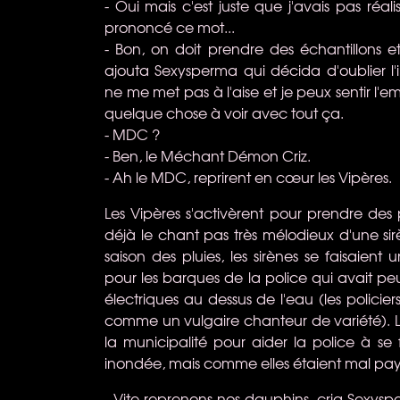
- Oui mais c'est juste que j'avais pas réa
prononcé ce mot...
- Bon, on doit prendre des échantillons et
ajouta Sexysperma qui décida d'oublier l'
ne me met pas à l'aise et je peux sentir l'e
quelque chose à voir avec tout ça.
- MDC ?
- Ben, le Méchant Démon Criz.
- Ah le MDC, reprirent en cœur les Vipères.
Les Vipères s'activèrent pour prendre des p
déjà le chant pas très mélodieux d'une sir
saison des pluies, les sirènes se faisaient
pour les barques de la police qui avait pe
électriques au dessus de l'eau (les policier
comme un vulgaire chanteur de variété). L
la municipalité pour aider la police à se f
inondée, mais comme elles étaient mal payé
- Vite reprenons nos dauphins, cria Sexyspe