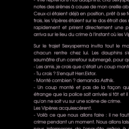
notes des sirènes à cause de mon oreille ab
Ceux-ci étaient déjà en position, prêt à se 
trois, les Vipères étaient sur le dos étroit 
rapidement et prirent directement une pet
arriva sur le lieu du crime à l'instant où les 
Sur le trajet Sexysperma invita tout le
chacun rentre chez lui. Les dauphins s'
saumâtre d'un carrefour submergé, pour que 
- Les amis, je crois que c'était un coup mont
- Tu crois ? S'enquit Herr.Ektor.
- Monté combien ? demanda Asthik.
- Un coup monté et pas de la façon que 
étrange que la police soit arrivée si tôt et 
qu'on ne soit vu sur une scène de crime.
Les Vipères acquiescèrent.
- Voilà ce que nous allons faire : il ne f
crime pendant un moment. Nous allons laisser
nous informerons de l'enquête grâce à no