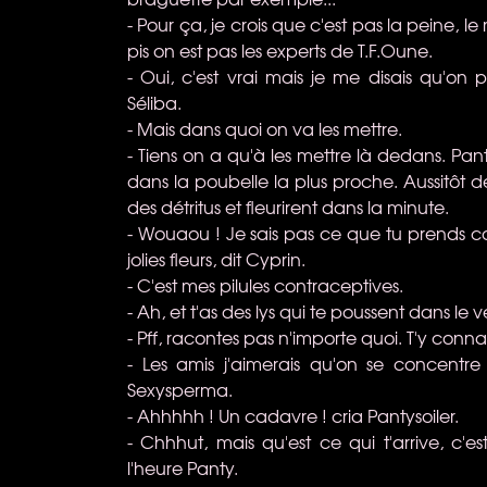
- Pour ça, je crois que c'est pas la peine, le 
pis on est pas les experts de T.F.Oune.
- Oui, c'est vrai mais je me disais qu'on
Séliba.
- Mais dans quoi on va les mettre.
- Tiens on a qu'à les mettre là dedans. Panty
dans la poubelle la plus proche. Aussitôt 
des détritus et fleurirent dans la minute.
- Wouaou ! Je sais pas ce que tu prends c
jolies fleurs, dit Cyprin.
- C'est mes pilules contraceptives.
- Ah, et t'as des lys qui te poussent dans le
- Pff, racontes pas n'importe quoi. T'y connai
- Les amis j'aimerais qu'on se concentre
Sexysperma.
- Ahhhhh ! Un cadavre ! cria Pantysoiler.
- Chhhut, mais qu'est ce qui t'arrive, c'
l'heure Panty.