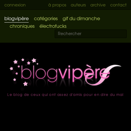
connexion
à propos
auteurs
archive
contact
blogvipère
catégories
gif du dimanche
chroniques
électrofucks
Le blog de ceux qui ont assez d'amis pour en dire du mal
accueil