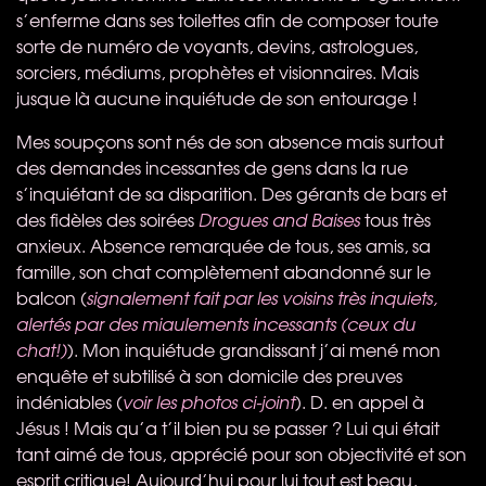
s’enferme dans ses toilettes afin de composer toute
sorte de numéro de voyants, devins, astrologues,
sorciers, médiums, prophètes et visionnaires. Mais
jusque là aucune inquiétude de son entourage !
Mes soupçons sont nés de son absence mais surtout
des demandes incessantes de gens dans la rue
s’inquiétant de sa disparition. Des gérants de bars et
des fidèles des soirées
Drogues and Baises
tous très
anxieux. Absence remarquée de tous, ses amis, sa
famille, son chat complètement abandonné sur le
balcon (
signalement fait par les voisins très inquiets,
alertés par des miaulements incessants (ceux du
chat!)
). Mon inquiétude grandissant j’ai mené mon
enquête et subtilisé à son domicile des preuves
indéniables (
voir les photos ci-joint
). D. en appel à
Jésus ! Mais qu’a t’il bien pu se passer ? Lui qui était
tant aimé de tous, apprécié pour son objectivité et son
esprit critique! Aujourd’hui pour lui tout est beau,