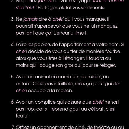
Ne parlez
jamais
de votre voyage.
Tout le monde
s'en fout !
Partagez plutôt vos sentiments.
Ne
jamais
dire à
chéri
qu'il vous manque. Il
pourrait s'apercevoir que vous ne lui manquez
pas tant que ça. L'erreur ultime !
Faire les papiers de l'appartement à votre nom. Si
chéri
décide de vous quitter de manière fourbe
alors que vous êtes à l'étranger, il faudra au
moins qu'il bouge son gros cul pour se reloger.
Avoir un animal en commun, ou mieux, un
enfant. C'est pas infaillible, mais ça peut garder
chéri
occupé à la maison.
Avoir un complice qui s'assure que
chéri
ne sort
pas trop, car s'il reprend gout au célibat, c'est
foutu.
Offrez un abonnement de ciné, de théâtre ou au