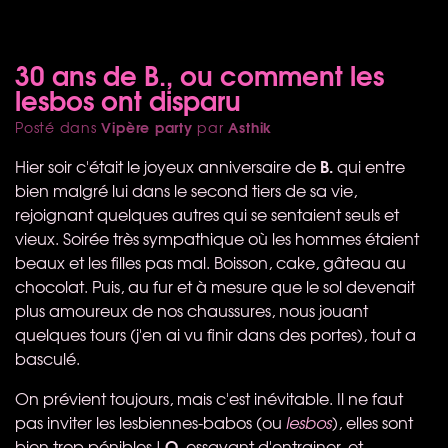
30 ans de B., ou comment les
lesbos ont disparu
Vipère party
Asthik
Posté dans
par
B.
Hier soir c'était le joyeux anniversaire de
qui entre
bien malgré lui dans le second tiers de sa vie,
rejoignant quelques autres qui se sentaient seuls et
vieux. Soirée très sympathique où les hommes étaient
beaux et les filles pas mal. Boisson, cake, gâteau au
chocolat. Puis, au fur et à mesure que le sol devenait
plus amoureux de nos chaussures, nous jouant
quelques tours (j'en ai vu finir dans des portes), tout a
basculé.
On prévient toujours, mais c'est inévitable. Il ne faut
pas inviter les lesbiennes-babos (ou
lesbos
), elles sont
O.
bien trop pénibles !
essayant d'entrainer, et