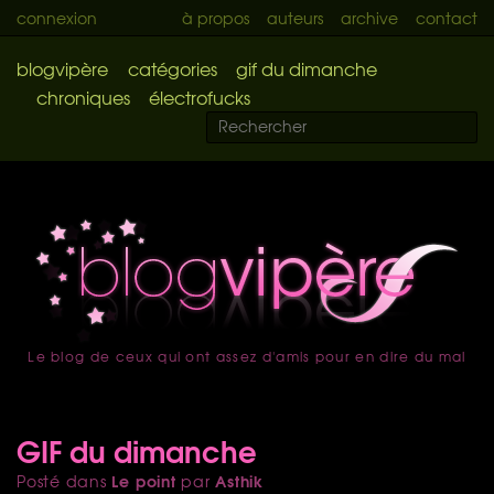
connexion
à propos
auteurs
archive
contact
blogvipère
catégories
gif du dimanche
chroniques
électrofucks
Le blog de ceux qui ont assez d'amis pour en dire du mal
accueil
GIF du dimanche
Le point
Asthik
Posté dans
par