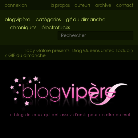
connexion
à propos
auteurs
archive
contact
blogvipère
catégories
gif du dimanche
chroniques
électrofucks
Lady Galore presents: Drag Queens United lipdub >
< GIF du dimanche
Le blog de ceux qui ont assez d'amis pour en dire du mal
accueil