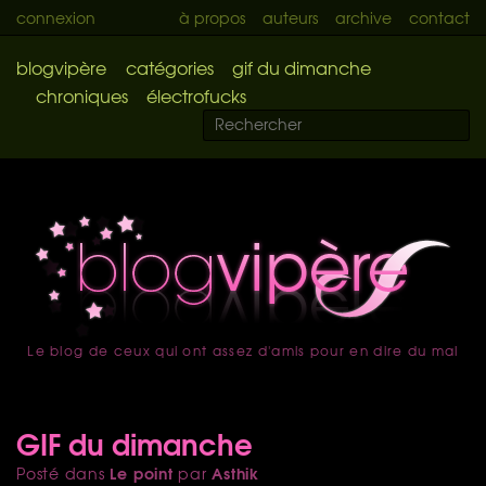
connexion
à propos
auteurs
archive
contact
blogvipère
catégories
gif du dimanche
chroniques
électrofucks
Le blog de ceux qui ont assez d'amis pour en dire du mal
accueil
GIF du dimanche
Le point
Asthik
Posté dans
par