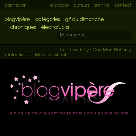
connexion
à propos
auteurs
archive
contact
blogvipère
catégories
gif du dimanche
chroniques
électrofucks
Tara Transitory : One Man Nation >
< Infecticide – Mourir c'est nul
Le blog de ceux qui ont assez d'amis pour en dire du mal
accueil