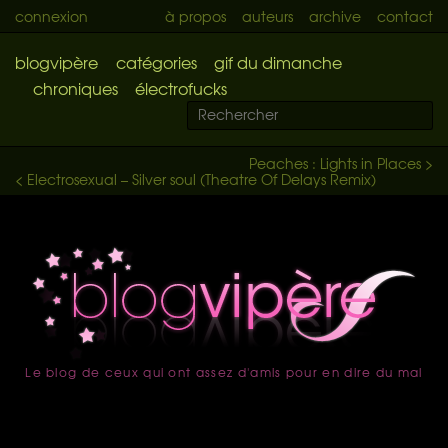
connexion
à propos
auteurs
archive
contact
blogvipère
catégories
gif du dimanche
chroniques
électrofucks
Peaches : Lights in Places >
< Electrosexual – Silver soul (Theatre Of Delays Remix)
Le blog de ceux qui ont assez d'amis pour en dire du mal
accueil