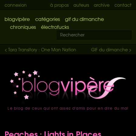
connexion
à propos
auteurs
archive
contact
blogvipère
catégories
gif du dimanche
chroniques
électrofucks
< Tara Transitory : One Man Nation
GIF du dimanche >
Le blog de ceux qui ont assez d'amis pour en dire du mal
accueil
Peaches : Lights in Places